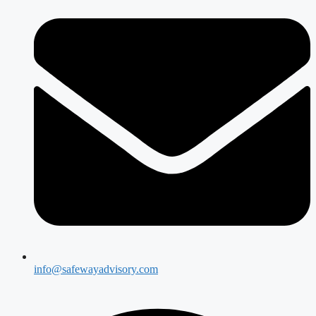
info@safewayadvisory.com