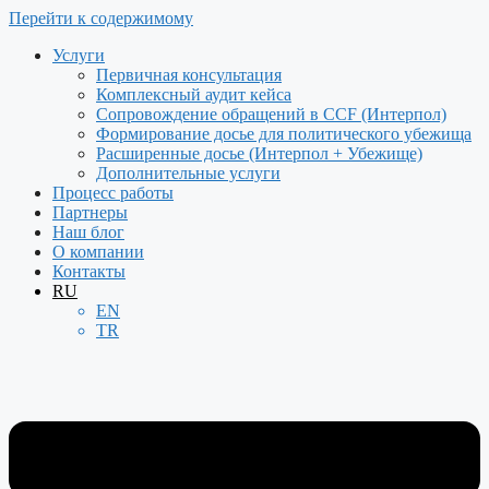
Перейти к содержимому
Услуги
Первичная консультация
Комплексный аудит кейса
Сопровождение обращений в CCF (Интерпол)
Формирование досье для политического убежища
Расширенные досье (Интерпол + Убежище)
Дополнительные услуги
Процесс работы
Партнеры
Наш блог
О компании
Контакты
RU
EN
TR