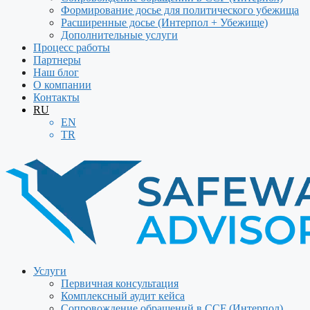
Формирование досье для политического убежища
Расширенные досье (Интерпол + Убежище)
Дополнительные услуги
Процесс работы
Партнеры
Наш блог
О компании
Контакты
RU
EN
TR
Услуги
Первичная консультация
Комплексный аудит кейса
Сопровождение обращений в CCF (Интерпол)