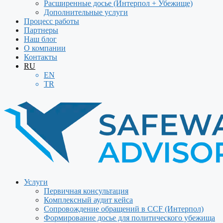
Расширенные досье (Интерпол + Убежище)
Дополнительные услуги
Процесс работы
Партнеры
Наш блог
О компании
Контакты
RU
EN
TR
Услуги
Первичная консультация
Комплексный аудит кейса
Сопровождение обращений в CCF (Интерпол)
Формирование досье для политического убежища