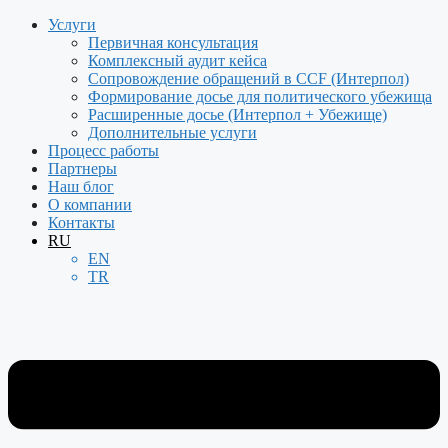
Перейти
Услуги
к
Первичная консультация
содержимому
Комплексный аудит кейса
Сопровождение обращений в CCF (Интерпол)
Формирование досье для политического убежища
Расширенные досье (Интерпол + Убежище)
Дополнительные услуги
Процесс работы
Партнеры
Наш блог
О компании
Контакты
RU
EN
TR