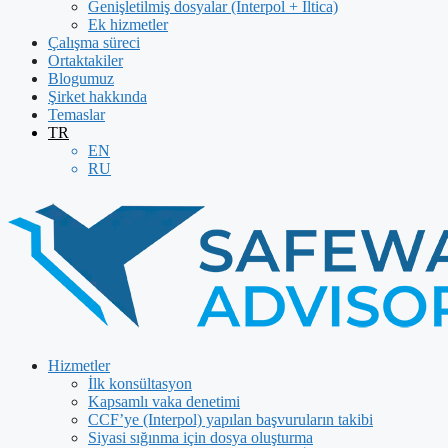
Genişletilmiş dosyalar (Interpol + İltica)
Ek hizmetler
Çalışma süreci
Ortaktakiler
Blogumuz
Şirket hakkında
Temaslar
TR
EN
RU
Hizmetler
İlk konsültasyon
Kapsamlı vaka denetimi
CCF’ye (Interpol) yapılan başvuruların takibi
Siyasi sığınma için dosya oluşturma