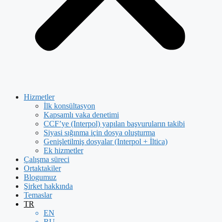
Hizmetler
İlk konsültasyon
Kapsamlı vaka denetimi
CCF’ye (Interpol) yapılan başvuruların takibi
Siyasi sığınma için dosya oluşturma
Genişletilmiş dosyalar (Interpol + İltica)
Ek hizmetler
Çalışma süreci
Ortaktakiler
Blogumuz
Şirket hakkında
Temaslar
TR
EN
RU