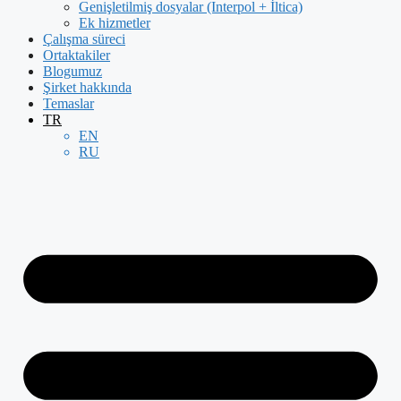
Genişletilmiş dosyalar (Interpol + İltica)
Ek hizmetler
Çalışma süreci
Ortaktakiler
Blogumuz
Şirket hakkında
Temaslar
TR
EN
RU