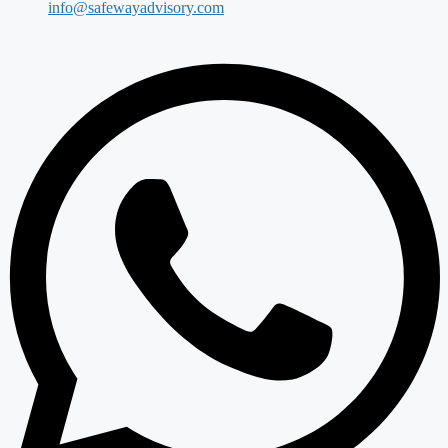
info@safewayadvisory.com