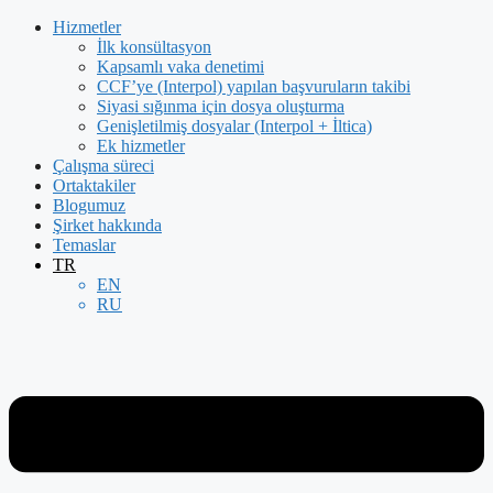
İçeriğe
Hizmetler
atla
İlk konsültasyon
Kapsamlı vaka denetimi
CCF’ye (Interpol) yapılan başvuruların takibi
Siyasi sığınma için dosya oluşturma
Genişletilmiş dosyalar (Interpol + İltica)
Ek hizmetler
Çalışma süreci
Ortaktakiler
Blogumuz
Şirket hakkında
Temaslar
TR
EN
RU