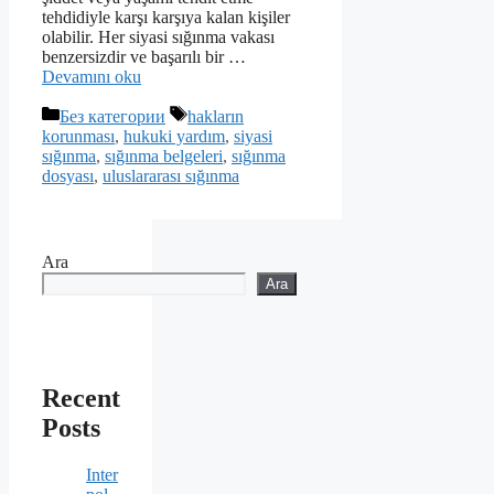
tehdidiyle karşı karşıya kalan kişiler
olabilir. Her siyasi sığınma vakası
benzersizdir ve başarılı bir …
Devamını oku
Kategoriler
Etiketler
Без категории
hakların
korunması
,
hukuki yardım
,
siyasi
sığınma
,
sığınma belgeleri
,
sığınma
dosyası
,
uluslararası sığınma
Ara
Ara
Recent
Posts
Inter