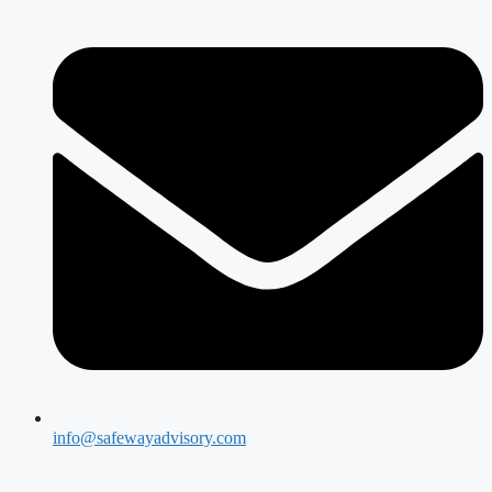
info@safewayadvisory.com