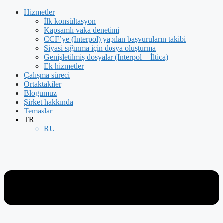
İçeriğe
Hizmetler
atla
İlk konsültasyon
Kapsamlı vaka denetimi
CCF’ye (Interpol) yapılan başvuruların takibi
Siyasi sığınma için dosya oluşturma
Genişletilmiş dosyalar (Interpol + İltica)
Ek hizmetler
Çalışma süreci
Ortaktakiler
Blogumuz
Şirket hakkında
Temaslar
TR
RU