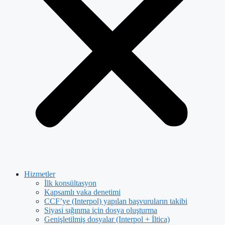
Hizmetler
İlk konsültasyon
Kapsamlı vaka denetimi
CCF’ye (Interpol) yapılan başvuruların takibi
Siyasi sığınma için dosya oluşturma
Genişletilmiş dosyalar (Interpol + İltica)