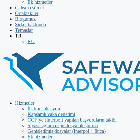
Ek hizmetler
Çalışma süreci
Ortaktakiler
Blogumuz
Şirket hakkında
Temaslar
TR
RU
Hizmetler
İlk konsültasyon
Kapsamlı vaka denetimi
CCF’ye (Interpol) yapılan başvuruların takibi
Siyasi sığınma için dosya oluşturma
Genişletilmiş dosyalar (Interpol + İltica)
Ek hizmetler