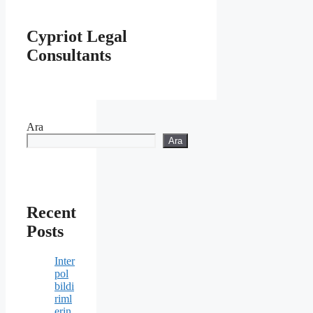
Cypriot Legal
Consultants
Ara
Ara
Recent
Posts
Inter
pol
bildi
riml
erin