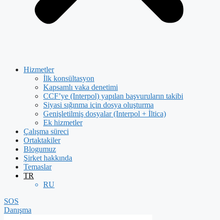
Hizmetler
İlk konsültasyon
Kapsamlı vaka denetimi
CCF’ye (Interpol) yapılan başvuruların takibi
Siyasi sığınma için dosya oluşturma
Genişletilmiş dosyalar (Interpol + İltica)
Ek hizmetler
Çalışma süreci
Ortaktakiler
Blogumuz
Şirket hakkında
Temaslar
TR
RU
SOS
Danışma