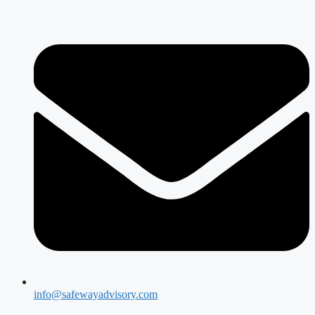
info@safewayadvisory.com