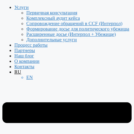
Перейти
Услуги
к
Первичная консультация
содержимому
Комплексный аудит кейса
Сопровождение обращений в CCF (Интерпол)
Формирование досье для политического убежища
Расширенные досье (Интерпол + Убежище)
Дополнительные услуги
Процесс работы
Партнеры
Наш блог
О компании
Контакты
RU
EN