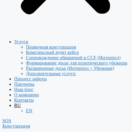
Услуги
Первичная консультация
Комплексный аудит кейса
Сопровождение обращений в CCF (Интерпол)
Формирование досье для политического убежища
Расширенные досье (Интерпол + Убежище)
Дополнительные услуги
Процесс работы
Партнеры
Наш блог
О компании
Контакты
RU
EN
SOS
Консультация