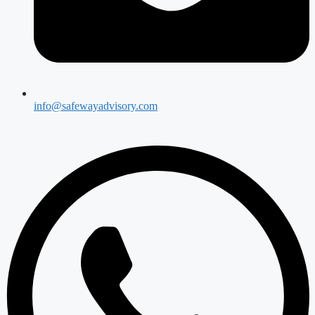
info@safewayadvisory.com