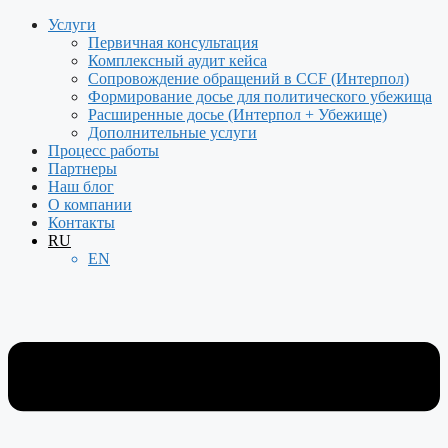
Перейти
Услуги
к
Первичная консультация
содержимому
Комплексный аудит кейса
Сопровождение обращений в CCF (Интерпол)
Формирование досье для политического убежища
Расширенные досье (Интерпол + Убежище)
Дополнительные услуги
Процесс работы
Партнеры
Наш блог
О компании
Контакты
RU
EN