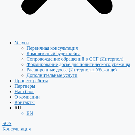
Услуги
Первичная консультация
Комплексный аудит кейса
Сопровождение обращений в CCF (Интерпол)
Формирование досье для политического убежища
Расширенные досье (Интерпол + Убежище)
Дополнительные услуги
Процесс работы
Партнеры
Наш блог
О компании
Контакты
RU
EN
SOS
Консультация