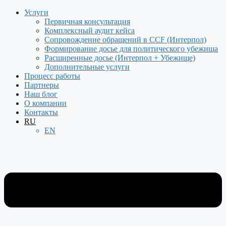
Перейти
Услуги
к
Первичная консультация
содержимому
Комплексный аудит кейса
Сопровождение обращений в CCF (Интерпол)
Формирование досье для политического убежища
Расширенные досье (Интерпол + Убежище)
Дополнительные услуги
Процесс работы
Партнеры
Наш блог
О компании
Контакты
RU
EN