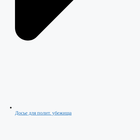
Досье для полит. убежища