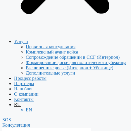
Услуги
Первичная консультация
Комплексный аудит кейса
Сопровождение обращений в CCF (Интерпол)
Формирование досье для политического убежища
Расширенные досье (Интерпол + Убежище)
Дополнительные услуги
Процесс работы
Партнеры
Наш блог
О компании
Контакты
RU
EN
SOS
Консультация