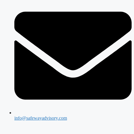
info@safewayadvisory.com