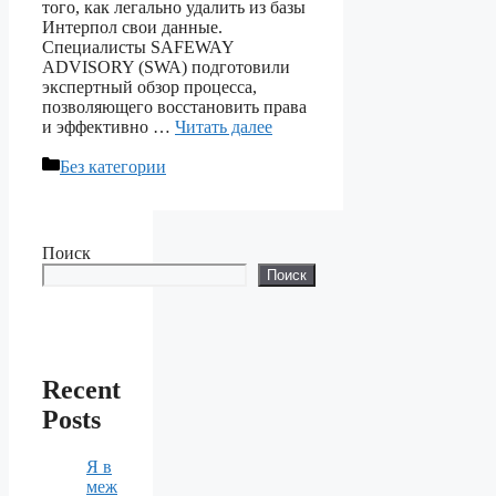
того, как легально удалить из базы
Интерпол свои данные.
Специалисты SAFEWAY
ADVISORY (SWA) подготовили
экспертный обзор процесса,
позволяющего восстановить права
и эффективно …
Читать далее
Рубрики
Без категории
Поиск
Поиск
Recent
Posts
Я в
меж