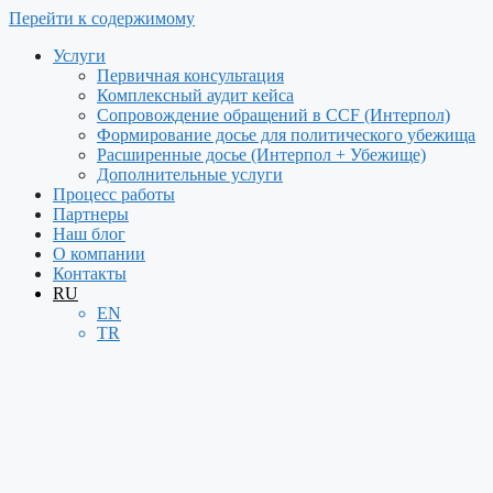
Перейти к содержимому
Услуги
Первичная консультация
Комплексный аудит кейса
Сопровождение обращений в CCF (Интерпол)
Формирование досье для политического убежища
Расширенные досье (Интерпол + Убежище)
Дополнительные услуги
Процесс работы
Партнеры
Наш блог
О компании
Контакты
RU
EN
TR