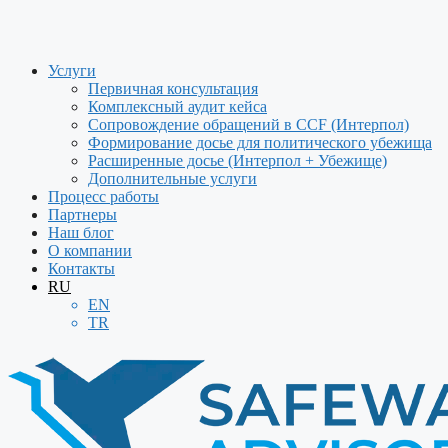
Услуги
Первичная консультация
Комплексный аудит кейса
Сопровождение обращений в CCF (Интерпол)
Формирование досье для политического убежища
Расширенные досье (Интерпол + Убежище)
Дополнительные услуги
Процесс работы
Партнеры
Наш блог
О компании
Контакты
RU
EN
TR